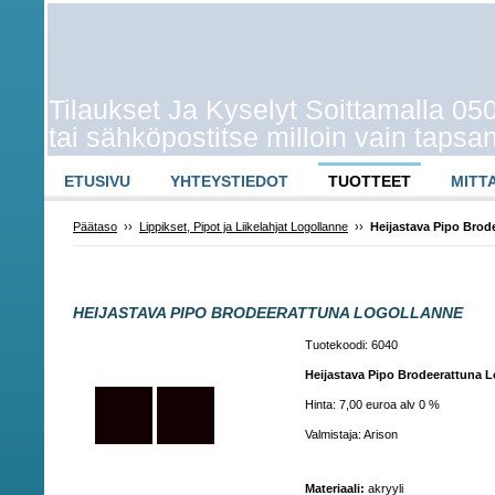
Tilaukset Ja Kyselyt Soittamalla 0
tai sähköpostitse milloin vain taps
ETUSIVU
YHTEYSTIEDOT
TUOTTEET
MITT
Päätaso
››
Lippikset, Pipot ja Liikelahjat Logollanne
››
Heijastava Pipo Brod
HEIJASTAVA PIPO BRODEERATTUNA LOGOLLANNE
Tuotekoodi: 6040
Heijastava Pipo Brodeerattuna 
Hinta: 7,00 euroa alv 0 %
Valmistaja: Arison
Materiaali:
akryyli