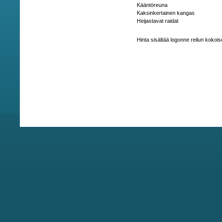
Kääntöreuna
Kaksinkertainen kangas
Heijastavat raidat
Hinta sisältää logonne reilun koko