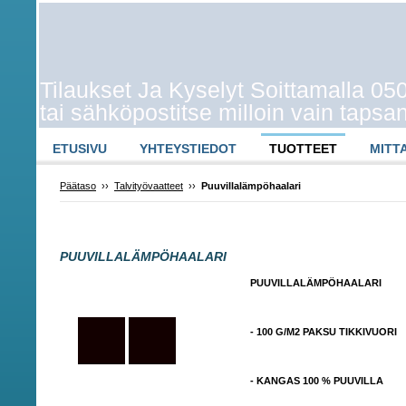
Tilaukset Ja Kyselyt Soittamalla 0
tai sähköpostitse milloin vain taps
ETUSIVU
YHTEYSTIEDOT
TUOTTEET
MITT
Päätaso
››
Talvityövaatteet
››
Puuvillalämpöhaalari
PUUVILLALÄMPÖHAALARI
PUUVILLALÄMPÖHAALARI
- 100 G/M2 PAKSU TIKKIVUORI
- KANGAS 100 % PUUVILLA