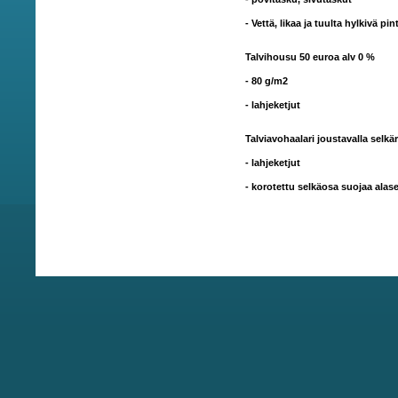
- Vettä, likaa ja tuulta hylkivä p
Talvihousu 50 euroa alv 0 %
- 80 g/m2
- lahjeketjut
Talviavohaalari joustavalla selkär
- lahjeketjut
- korotettu selkäosa suojaa alas