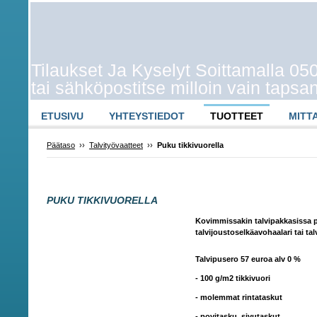
Tilaukset Ja Kyselyt Soittamalla 0
tai sähköpostitse milloin vain taps
ETUSIVU
YHTEYSTIEDOT
TUOTTEET
MITT
Päätaso
››
Talvityövaatteet
››
Puku tikkivuorella
PUKU TIKKIVUORELLA
Kovimmissakin talvipakkasissa p
talvijoustoselkäavohaalari tai ta
Talvipusero 57 euroa alv 0 %
- 100 g/m2 tikkivuori
- molemmat rintataskut
- povitasku, sivutaskut