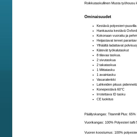
Roikkutaskullinen Musta työhousu k
Ominaisuudet
Kestävä polyesteri-puuvil
Hankausta kestävä Oxford-
Kokonaan vuorattu ja pehmu
Heijastavat tereet paranta
Ylhäältä ladattavat polvisu
Kätevät työkalutaskut
8 tilavaa taskua.
2 sivutaskua
2 takataskua
1 Mittatasku
1 avaintasku
Vasaralenkki
Lahkeiden pituus pidennettä
Konepestävä 60°C
Irrotettava ID tasku
CE luokitus
Päällyskangas: Titanmill Plus: 65% 
Vuorikangas: 100% Polyesteri tafti
Vuoren koostumus: 100% polyeste