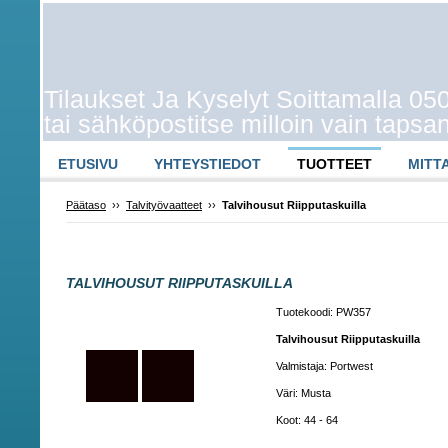
Tilaukset Ja Kyselyt Soittamalla 0
tai sähköpostitse milloin vain taps
ETUSIVU
YHTEYSTIEDOT
TUOTTEET
MITT
Päätaso
››
Talvityövaatteet
››
Talvihousut Riipputaskuilla
TALVIHOUSUT RIIPPUTASKUILLA
Tuotekoodi: PW357
Talvihousut Riipputaskuilla
Valmistaja: Portwest
Väri: Musta
Koot: 44 - 64