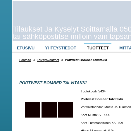
Tilaukset Ja Kyselyt Soittamalla 0
tai sähköpostitse milloin vain taps
ETUSIVU
YHTEYSTIEDOT
TUOTTEET
MITT
Päätaso
››
Talvityövaatteet
››
Portwest Bomber Talvitakki
PORTWEST BOMBER TALVITAKKI
Tuotekoodi: S434
Portwest Bomber Talvitakki
Värivaihtoehdot: Musta Ja Tumman
Koot Musta: S - XXXL
Koot Tummansininen XS - 5XL
Hinta: 38 euroa alv 0 %