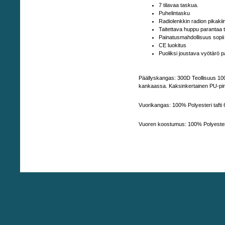
7 tilavaa taskua.
Puhelintasku
Radiolenkkin radion pikakii
Taitettava huppu parantaa 
Painatusmahdollisuus sopii pr
CE luokitus
Puoliksi joustava vyötärö p
Päällyskangas: 300D Teollisuus 100 
kankaassa. Kaksinkertainen PU-pin
Vuorikangas: 100% Polyesteri tafti
Vuoren koostumus: 100% Polyester