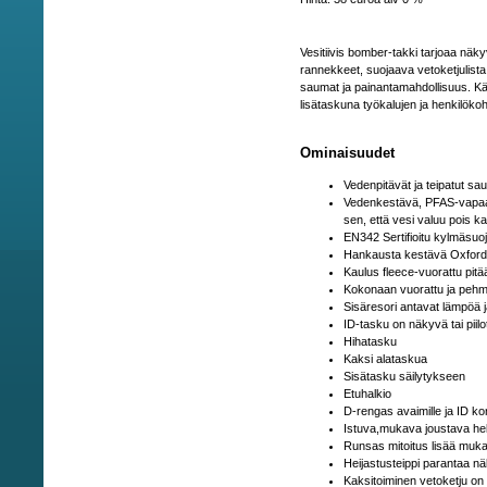
Vesitiivis bomber-takki tarjoaa näk
rannekkeet, suojaava vetoketjulista
saumat ja painantamahdollisuus. Kä
lisätaskuna työkalujen ja henkilökoh
Ominaisuudet
Vedenpitävät ja teipatut sa
Vedenkestävä, PFAS-vapaa 
sen, että vesi valuu pois k
EN342 Sertifioitu kylmäsuo
Hankausta kestävä Oxford-
Kaulus fleece-vuorattu pitä
Kokonaan vuorattu ja pehmu
Sisäresori antavat lämpöä 
ID-tasku on näkyvä tai piil
Hihatasku
Kaksi alataskua
Sisätasku säilytykseen
Etuhalkio
D-rengas avaimille ja ID kort
Istuva,mukava joustava h
Runsas mitoitus lisää muk
Heijastusteippi parantaa n
Kaksitoiminen vetoketju on