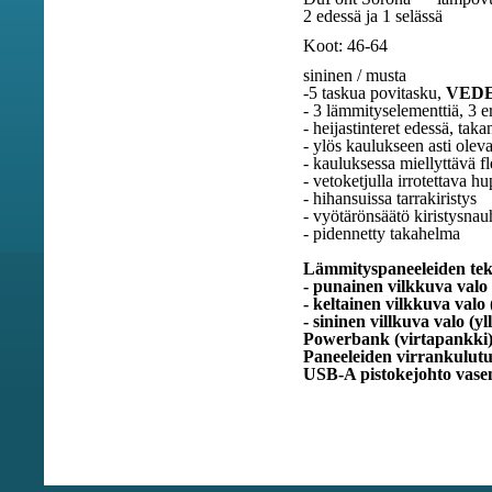
2 edessä ja 1 selässä
Koot: 46-64
sininen / musta
-5 taskua povitasku,
VED
- 3 lämmityselementtiä, 3 er
- heijastinteret edessä, taka
- ylös kaulukseen asti oleva 
- kauluksessa miellyttävä f
- vetoketjulla irrotettava h
- hihansuissa tarrakiristys
- vyötärönsäätö kiristysnau
- pidennetty takahelma
Lämmityspaneeleiden tekn
- punainen vilkkuva valo 
- keltainen vilkkuva valo
- sininen villkuva valo (yl
Powerbank (virtapankki)
Paneeleiden virrankulut
USB-A pistokejohto vase