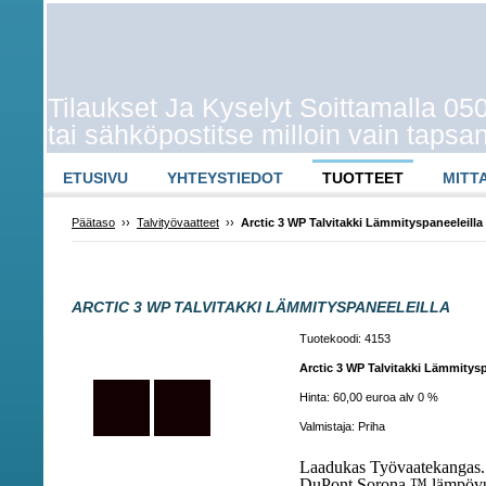
Tilaukset Ja Kyselyt Soittamalla 0
tai sähköpostitse milloin vain taps
ETUSIVU
YHTEYSTIEDOT
TUOTTEET
MITT
Päätaso
››
Talvityövaatteet
››
Arctic 3 WP Talvitakki Lämmityspaneeleilla
ARCTIC 3 WP TALVITAKKI LÄMMITYSPANEELEILLA
Tuotekoodi: 4153
Arctic 3 WP Talvitakki Lämmitysp
Hinta: 60,00 euroa alv 0 %
Valmistaja: Priha
Laadukas Työvaatekangas.
DuPont Sorona ™ lämpövuor