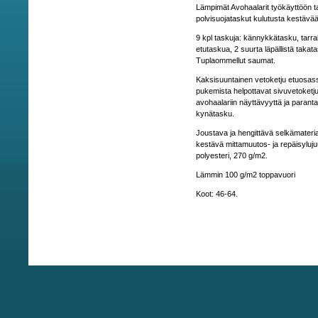
Lämpimät Avohaalarit työkäyttöön tal
polvisuojataskut kulutusta kestävä
9 kpl taskuja: kännykkätasku, tarral
etutaskua, 2 suurta läpällistä takat
Tuplaommellut saumat.
Kaksisuuntainen vetoketju etuosass
pukemista helpottavat sivuvetoketjut
avohaalariin näyttävyyttä ja paranta
kynätasku.
Joustava ja hengittävä selkämateriaal
kestävä mittamuutos- ja repäisyluj
polyesteri, 270 g/m2.
Lämmin 100 g/m2 toppavuori
Koot: 46-64.