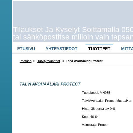
Tilaukset Ja Kyselyt Soittamalla 0
tai sähköpostitse milloin vain taps
ETUSIVU
YHTEYSTIEDOT
TUOTTEET
MITT
Päätaso
››
Talvityövaatteet
››
Talvi Avohaalari Protect
TALVI AVOHAALARI PROTECT
Tuotekoodi: MH935
Talvi Avohaalari Protect Musta/Ha
Hinta: 38 euroa alv 0 %
Koot: 46-64
Valmistaja: Protect