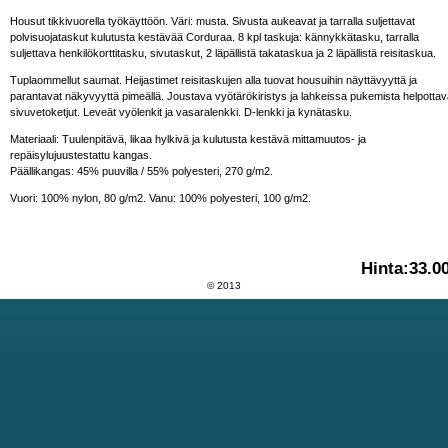
Housut tikkivuorella työkäyttöön. Väri: musta. Sivusta aukeavat ja tarralla suljettavat
polvisuojataskut kulutusta kestävää Corduraa. 8 kpl taskuja: kännykkätasku, tarralla
suljettava henkilökorttitasku, sivutaskut, 2 läpällistä takataskua ja 2 läpällistä reisitaskua.
Tuplaommellut saumat. Heijastimet reisitaskujen alla tuovat housuihin näyttävyyttä ja
parantavat näkyvyyttä pimeällä. Joustava vyötärökiristys ja lahkeissa pukemista helpottav
sivuvetoketjut. Leveät vyölenkit ja vasaralenkki. D-lenkki ja kynätasku.
Materiaali: Tuulenpitävä, likaa hylkivä ja kulutusta kestävä mittamuutos- ja
repäisylujuustestattu kangas.
Päällikangas: 45% puuvilla / 55% polyesteri, 270 g/m2.
Vuori: 100% nylon, 80 g/m2. Vanu: 100% polyesteri, 100 g/m2.
Hinta:
33.0
© 2013