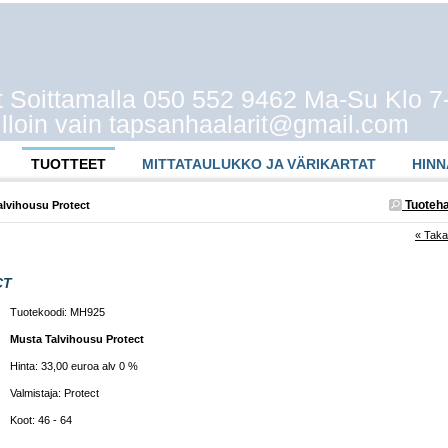
t Soittamalla 050 552 9462 Ma-Su Klo 7
illoin vain tapsanhaalarit@gmail.com
TUOTTEET
MITTATAULUKKO JA VÄRIKARTAT
HIN
Tuoteh
alvihousu Protect
« Taka
CT
Tuotekoodi: MH925
Musta Talvihousu Protect
Hinta: 33,00 euroa alv 0 %
Valmistaja: Protect
Koot: 46 - 64