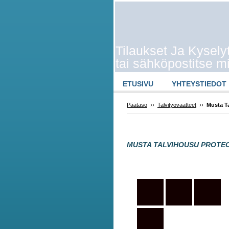
Tilaukset Ja Kysely
tai sähköpostitse m
ETUSIVU
YHTEYSTIEDOT
Päätaso
››
Talvityövaatteet
››
Musta T
MUSTA TALVIHOUSU PROTE