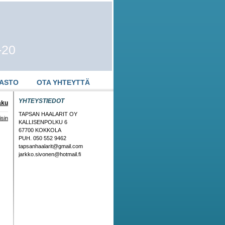
-20
NASTO
OTA YHTEYTTÄ
YHTEYSTIEDOT
aku
TAPSAN HAALARIT OY
isin
KALLISENPOLKU 6
67700 KOKKOLA
PUH. 050 552 9462
tapsanhaalarit@gmail.com
jarkko.sivonen@hotmail.fi